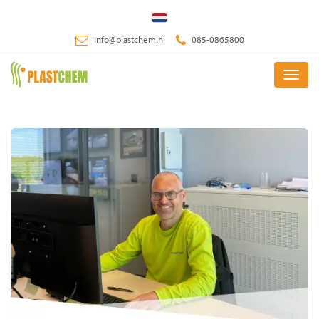
Skip
to
info@plastchem.nl
085-0865800
main
content
Menu