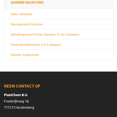
ANDERE VACATURES
Open sollicitatie
Oproepkracht Productie
Opleidingstraject Proces Operator (3- en 5 ploegen)
Productiemedewerker (3 & 5 ploegen)
Facilitair medewerker
NEEM CONTACT OP
PlastChem B.V.
Frankrijkweg 18,
7772 TJ Hardenberg