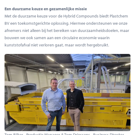
Een duurzame keuze en gezamenlijke missie
Met de duurzame keuze voor de Hybrid Compounds biedt Plastchem
BV een toekomstgerichte oplossing. Hiermee ondersteunen we onze
afnemers niet alleen bij het bereiken van duurzaamheidsdoelen, maar
bouwen we ook samen aan een circulaire economie waarin
kunststofafval niet verloren gaat, maar wordt hergebruikt.
Tom Bijker - Productie Manager & Tom Driessens - Business Director