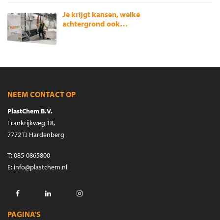
Je krijgt kansen, welke
achtergrond ook…
NEEM CONTACT OP
PlastChem B.V.
Frankrijkweg 18,
7772 TJ Hardenberg
T
:
085-0865800
E
:
info@plastchem.nl
Facebook
LinkedIn
Instagram
PAGINA'S